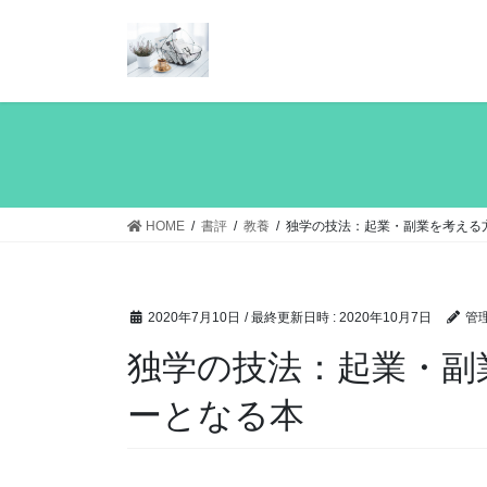
コ
ナ
ン
ビ
テ
ゲ
ン
ー
ツ
シ
へ
ョ
ス
ン
キ
に
ッ
移
HOME
書評
教養
独学の技法：起業・副業を考える
プ
動
2020年7月10日
/ 最終更新日時 :
2020年10月7日
管
独学の技法：起業・副
ーとなる本